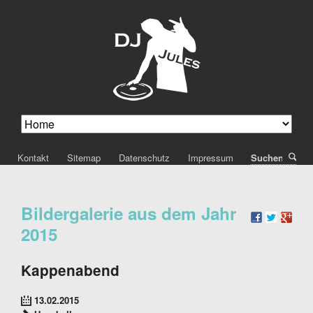
Navigation
Kontakt
Sitemap
Datenschutz
Impressum
S
überspringen
Bildergalerie aus dem Jahr
2015
Kappenabend
13.02.2015