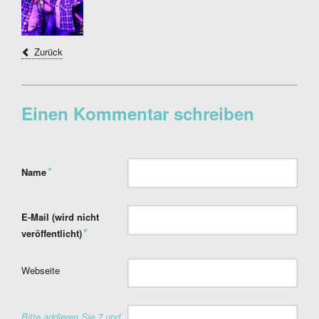
Zurück
Einen Kommentar schreiben
Pflichtfeld
*
Name
Pflichtfeld
E-Mail (wird nicht
*
veröffentlicht)
Webseite
Bitte addieren Sie 7 und